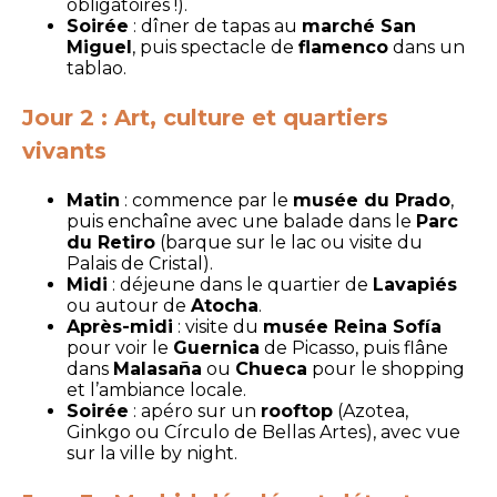
obligatoires !).
Soirée
: dîner de tapas au
marché San
Miguel
, puis spectacle de
flamenco
dans un
tablao.
Jour 2 : Art, culture et quartiers
vivants
Matin
: commence par le
musée du Prado
,
puis enchaîne avec une balade dans le
Parc
du Retiro
(barque sur le lac ou visite du
Palais de Cristal).
Midi
: déjeune dans le quartier de
Lavapiés
ou autour de
Atocha
.
Après-midi
: visite du
musée Reina Sofía
pour voir le
Guernica
de Picasso, puis flâne
dans
Malasaña
ou
Chueca
pour le shopping
et l’ambiance locale.
Soirée
: apéro sur un
rooftop
(Azotea,
Ginkgo ou Círculo de Bellas Artes), avec vue
sur la ville by night.