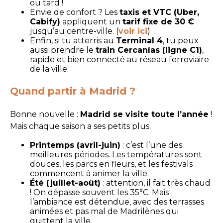
ou tard !
Envie de confort ? Les
taxis et VTC (Uber,
Cabify)
appliquent un
tarif fixe de 30 €
jusqu’au centre-ville. (
voir ici
)
Enfin, si tu atterris au
Terminal 4
, tu peux
aussi prendre le
train Cercanías (ligne C1)
,
rapide et bien connecté au réseau ferroviaire
de la ville.
Quand partir à Madrid ?
Bonne nouvelle :
Madrid se visite toute l’année
!
Mais chaque saison a ses petits plus.
Printemps (avril-juin)
: c’est l’une des
meilleures périodes. Les températures sont
douces, les parcs en fleurs, et les festivals
commencent à animer la ville.
Été (juillet-août)
: attention, il fait très chaud
! On dépasse souvent les 35°C. Mais
l’ambiance est détendue, avec des terrasses
animées et pas mal de Madrilènes qui
quittent la ville.