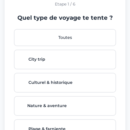
Etape 1 / 6
Quel type de voyage te tente ?
Toutes
🏙️
City trip
🏛️
Culturel & historique
🌲
Nature & aventure
🏖️
Plage & farniente