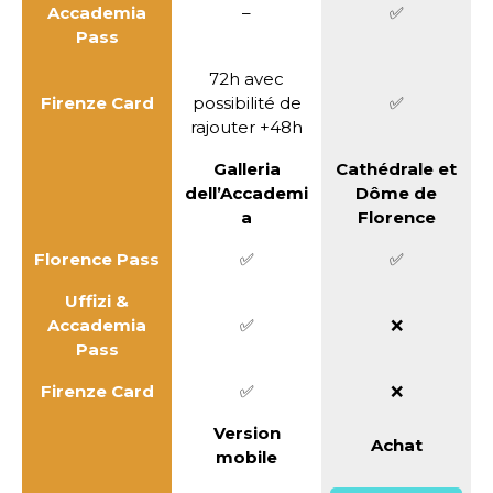
Accademia
–
✅
Pass
72h avec
Firenze Card
possibilité de
✅
rajouter +48h
Galleria
Cathédrale et
dell’Accademi
Dôme de
a
Florence
Florence Pass
✅
✅
Uffizi &
Accademia
✅
❌
Pass
Firenze Card
✅
❌
Version
Achat
mobile