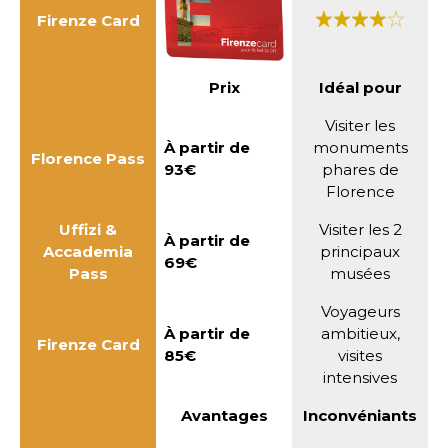
Firenze Card
Prix
Idéal pour
Visiter les
À partir de
monuments
Florence Pass
93€
phares de
Florence
Uffizi &
Visiter les 2
À partir de
Accademia
principaux
69€
Pass
musées
Voyageurs
À partir de
ambitieux,
Firenze Card
85€
visites
intensives
Avantages
Inconvéniants