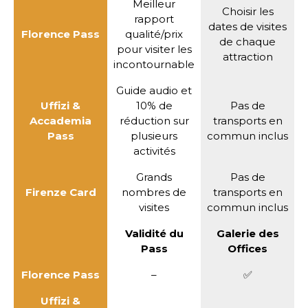
Meilleur
Choisir les
rapport
dates de visites
Florence Pass
qualité/prix
de chaque
pour visiter les
attraction
incontournable
Guide audio et
Uffizi &
10% de
Pas de
Accademia
réduction sur
transports en
Pass
plusieurs
commun inclus
activités
Grands
Pas de
Firenze Card
nombres de
transports en
visites
commun inclus
Validité du
Galerie des
Pass
Offices
Florence Pass
–
✅
Uffizi &