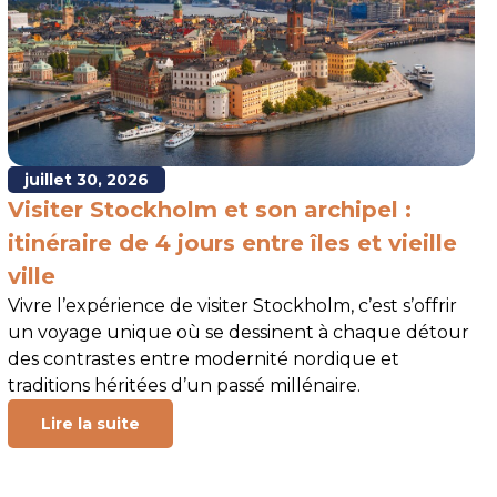
juillet 30, 2026
Visiter Stockholm et son archipel :
N
itinéraire de 4 jours entre îles et vieille
e
ville
i
Vivre l’expérience de visiter Stockholm, c’est s’offrir
L’
un voyage unique où se dessinent à chaque détour
so
des contrastes entre modernité nordique et
ce
traditions héritées d’un passé millénaire.
Lire la suite