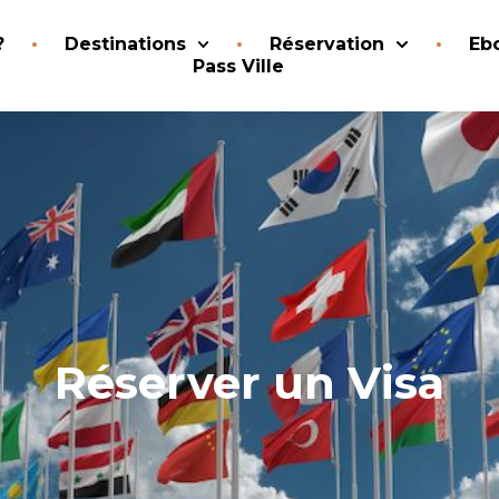
?
Destinations
Réservation
Eb
Pass Ville
Réserver un Visa