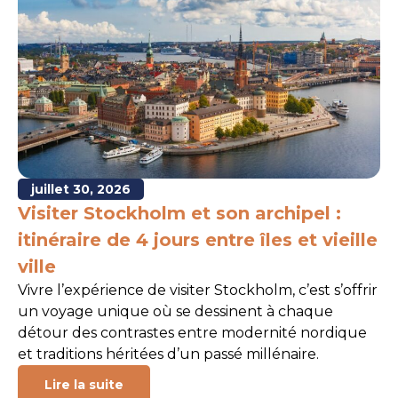
juillet 30, 2026
Visiter Stockholm et son archipel :
N
itinéraire de 4 jours entre îles et vieille
e
ville
r
Vivre l’expérience de visiter Stockholm, c’est s’offrir
L’
un voyage unique où se dessinent à chaque
le
détour des contrastes entre modernité nordique
ce
et traditions héritées d’un passé millénaire.
Lire la suite