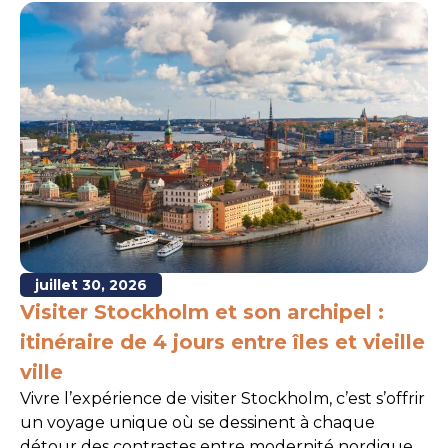
juillet 30, 2026
Visiter Stockholm et son archipel :
N
itinéraire de 4 jours entre îles et vieille
e
ville
r
Vivre l’expérience de visiter Stockholm, c’est s’offrir
L’
un voyage unique où se dessinent à chaque
le
détour des contrastes entre modernité nordique
ce