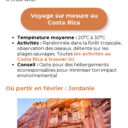
Voyage sur mesure au
Costa Rica
Température moyenne :
20°C à 30°C
Activités :
Randonnée dans la forêt tropicale,
observation des oiseaux, détente sur les
plages sauvages. Toutes
les activités au
Costa Rica à trouver ici
.
Conseil :
Opte pour des hébergements
écoresponsables pour minimiser ton impact
environnemental
Où partir en février : Jordanie