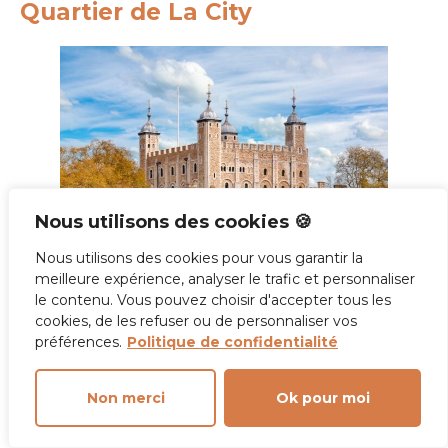
Quartier de La City
Nous utilisons des cookies 🍪
Nous utilisons des cookies pour vous garantir la
meilleure expérience, analyser le trafic et personnaliser
le contenu. Vous pouvez choisir d'accepter tous les
Si tu cherches
où dormir à Londres
tout en étant
cookies, de les refuser ou de personnaliser vos
entouré d’histoire et de modernité,
La City
est un
préférences.
Politique de confidentialité
excellent choix. Ce quartier, le cœur historique et
financier de Londres, est un mélange fascinant de
Non merci
Ok pour moi
gratte-ciels modernes et de sites emblématiques
comme la
Tour de Londres
et la
Cathédrale