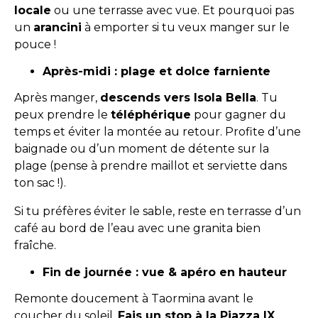
locale
ou une terrasse avec vue. Et pourquoi pas
un
arancini
à emporter si tu veux manger sur le
pouce !
Après-midi : plage et dolce farniente
Après manger,
descends vers Isola Bella
. Tu
peux prendre le
téléphérique
pour gagner du
temps et éviter la montée au retour. Profite d’une
baignade ou d’un moment de détente sur la
plage (pense à prendre maillot et serviette dans
ton sac !).
Si tu préfères éviter le sable, reste en terrasse d’un
café au bord de l’eau avec une granita bien
fraîche.
Fin de journée : vue & apéro en hauteur
Remonte doucement à Taormina avant le
coucher du soleil.
Fais un stop à la Piazza IX