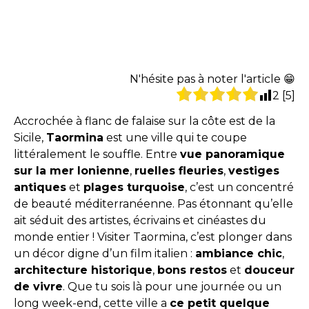
N'hésite pas à noter l'article 😁
2
[
5
]
Accrochée à flanc de falaise sur la côte est de la
Sicile,
Taormina
est une ville qui te coupe
littéralement le souffle. Entre
vue panoramique
sur la mer Ionienne
,
ruelles fleuries
,
vestiges
antiques
et
plages turquoise
, c’est un concentré
de beauté méditerranéenne. Pas étonnant qu’elle
ait séduit des artistes, écrivains et cinéastes du
monde entier ! Visiter Taormina, c’est plonger dans
un décor digne d’un film italien :
ambiance chic
,
architecture historique
,
bons restos
et
douceur
de vivre
. Que tu sois là pour une journée ou un
long week-end, cette ville a
ce petit quelque