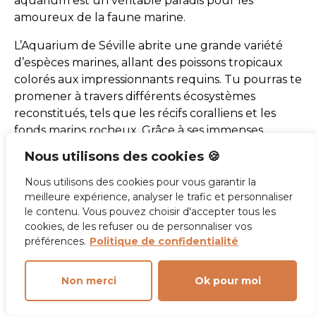
aquarium est un véritable paradis pour les
amoureux de la faune marine.
L’Aquarium de Séville abrite une grande variété
d’espèces marines, allant des poissons tropicaux
colorés aux impressionnants requins. Tu pourras te
promener à travers différents écosystèmes
reconstitués, tels que les récifs coralliens et les
fonds marins rocheux. Grâce à ses immenses
réservoirs d’eau, tu auras l’impression d’être au
Nous utilisons des cookies 🍪
cœur de l’océan.
Nous utilisons des cookies pour vous garantir la
Une des attractions phares de cet aquarium est le
meilleure expérience, analyser le trafic et personnaliser
tunnel sous-marin. En marchant à l’intérieur, tu
le contenu. Vous pouvez choisir d'accepter tous les
seras entouré par les magnifiques créatures
cookies, de les refuser ou de personnaliser vos
préférences.
Politique de confidentialité
marines nageant juste au-dessus de toi. C’est une
expérience vraiment unique qui te permettra de
voir les animaux de près et de comprendre leur
Non merci
Ok pour moi
environnement naturel.