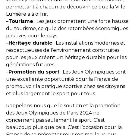
permettant à chacun de découvrir ce que la Ville
Lumière a à offrir.
–
Tourisme
: Les jeux promettent une forte hausse
du tourisme, ce qui a des retombées économiques
positives pour le pays.
–
Héritage durable
: Les installations modernes et
respectueuses de l’environnement construites
pour les jeux créent un héritage durable pour les
générations futures.
–
Promotion du sport
: Les Jeux Olympiques sont
une excellente opportunité pour la France de
promouvoir la pratique sportive chez ses citoyens
et plus largement le sport pour tous.
Rappelons-nous que le soutien et la promotion
des Jeux Olympiques de Paris 2024 ne
concernent pas seulement le sport. C’est
beaucoup plus que cela. C’est l’occasion pour la
France de se présenter sous son meilleur jour,