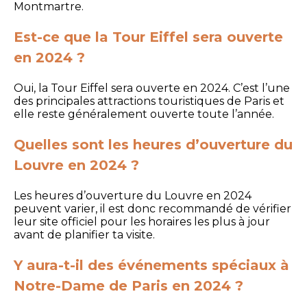
Montmartre.
Est-ce que la Tour Eiffel sera ouverte
en 2024 ?
Oui, la Tour Eiffel sera ouverte en 2024. C’est l’une
des principales attractions touristiques de Paris et
elle reste généralement ouverte toute l’année.
Quelles sont les heures d’ouverture du
Louvre en 2024 ?
Les heures d’ouverture du Louvre en 2024
peuvent varier, il est donc recommandé de vérifier
leur site officiel pour les horaires les plus à jour
avant de planifier ta visite.
Y aura-t-il des événements spéciaux à
Notre-Dame de Paris en 2024 ?