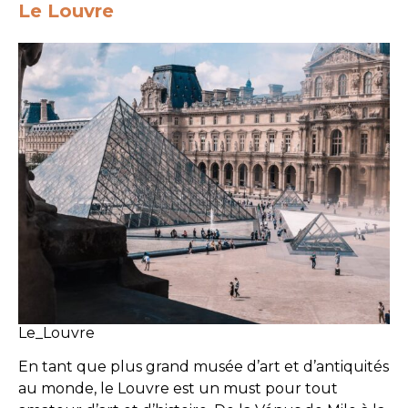
Le Louvre
Le_Louvre
En tant que plus grand musée d’art et d’antiquités
au monde, le Louvre est un must pour tout