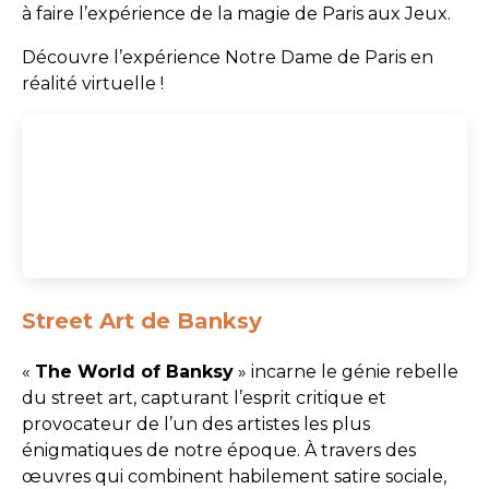
à faire l’expérience de la magie de Paris aux Jeux.
Découvre l’expérience Notre Dame de Paris en
réalité virtuelle !
Street Art de Banksy
«
The World of Banksy
» incarne le génie rebelle
du street art, capturant l’esprit critique et
provocateur de l’un des artistes les plus
énigmatiques de notre époque. À travers des
œuvres qui combinent habilement satire sociale,