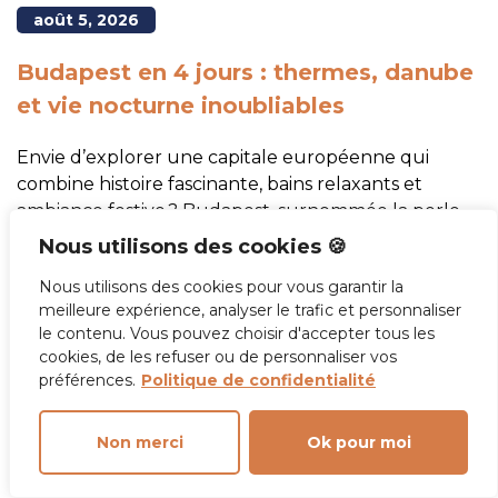
août 5, 2026
Budapest en 4 jours : thermes, danube
et vie nocturne inoubliables
Envie d’explorer une capitale européenne qui
combine histoire fascinante, bains relaxants et
ambiance festive ? Budapest, surnommée la perle
du Danube, ne cesse de charmer ceux qui s’y
Nous utilisons des cookies 🍪
aventurent.
Nous utilisons des cookies pour vous garantir la
meilleure expérience, analyser le trafic et personnaliser
Lire la suite
le contenu. Vous pouvez choisir d'accepter tous les
cookies, de les refuser ou de personnaliser vos
préférences.
Politique de confidentialité
Non merci
Ok pour moi