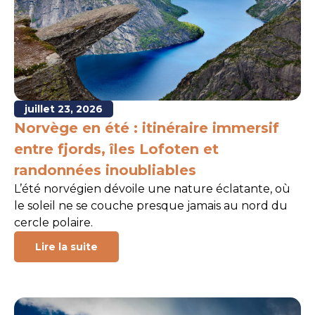
juillet 23, 2026
Norvège en été : itinéraire immersif
entre fjords, îles Lofoten et
randonnées inoubliables
L’été norvégien dévoile une nature éclatante, où
le soleil ne se couche presque jamais au nord du
cercle polaire.
Lire la suite