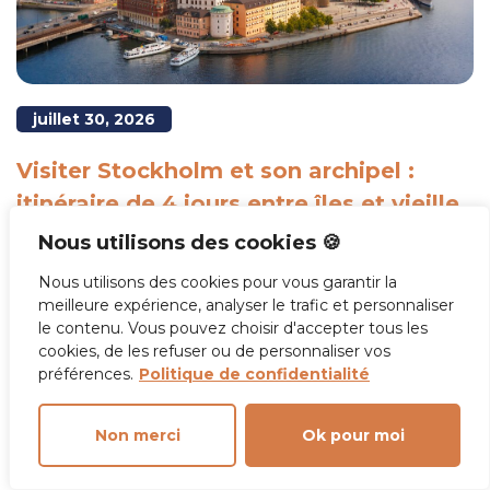
juillet 30, 2026
Visiter Stockholm et son archipel :
itinéraire de 4 jours entre îles et vieille
ville
Nous utilisons des cookies 🍪
Nous utilisons des cookies pour vous garantir la
Vivre l’expérience de visiter Stockholm, c’est s’offrir
meilleure expérience, analyser le trafic et personnaliser
un voyage unique où se dessinent à chaque détour
le contenu. Vous pouvez choisir d'accepter tous les
des contrastes entre modernité nordique et
cookies, de les refuser ou de personnaliser vos
traditions héritées d’un passé millénaire.
préférences.
Politique de confidentialité
Lire la suite
Non merci
Ok pour moi