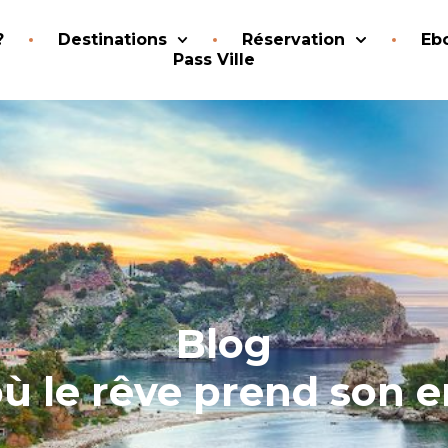
?
Destinations
Réservation
Eb
Pass Ville
Blog
où le rêve prend son e