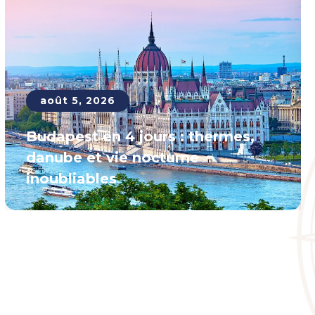
août 5, 2026
Budapest en 4 jours : thermes,
danube et vie nocturne
inoubliables