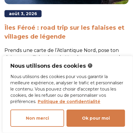
août 3, 2026
Îles Féroé : road trip sur les falaises et
villages de légende
Prends une carte de l’Atlantique Nord, pose ton
doigt entre l’Islande et la Norvège, tu trouveras les
îles féroé. Ce minuscule archipel danois fascine les
Nous utilisons des cookies 🍪
voyageurs en quête de panoramas exceptionnels,
Nous utilisons des cookies pour vous garantir la
de nature brute et d’aventures hors des sentiers
meilleure expérience, analyser le trafic et personnaliser
battus.
le contenu. Vous pouvez choisir d'accepter tous les
cookies, de les refuser ou de personnaliser vos
préférences.
Politique de confidentialité
Lire la suite
Non merci
Ok pour moi