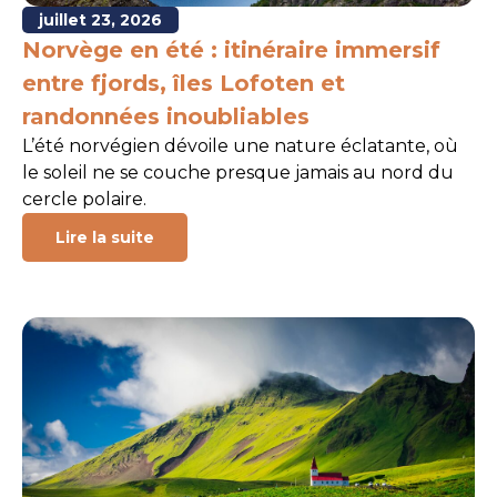
juillet 23, 2026
Norvège en été : itinéraire immersif
entre fjords, îles Lofoten et
randonnées inoubliables
L’été norvégien dévoile une nature éclatante, où
le soleil ne se couche presque jamais au nord du
cercle polaire.
Lire la suite