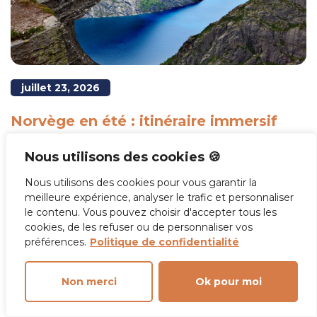
juillet 23, 2026
Norvège en été : itinéraire immersif
entre fjords, îles Lofoten et
Nous utilisons des cookies 🍪
randonnées inoubliables
Nous utilisons des cookies pour vous garantir la
L’été norvégien dévoile une nature éclatante, où le
meilleure expérience, analyser le trafic et personnaliser
le contenu. Vous pouvez choisir d'accepter tous les
soleil ne se couche presque jamais au nord du
cookies, de les refuser ou de personnaliser vos
cercle polaire.
préférences.
Politique de confidentialité
Lire la suite
Non merci
Ok pour moi