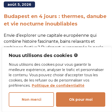
août 5, 2026
Budapest en 4 jours : thermes, danube
et vie nocturne inoubliables
Envie d’explorer une capitale européenne qui
combine histoire fascinante, bains relaxants et
ambiance festive ? Budapest, surnommée la perle
du Danube, ne cesse de charmer ceux qui s’y
Nous utilisons des cookies 🍪
aventurent.
Nous utilisons des cookies pour vous garantir la
meilleure expérience, analyser le trafic et personnaliser
Lire la suite
le contenu. Vous pouvez choisir d'accepter tous les
cookies, de les refuser ou de personnaliser vos
préférences.
Politique de confidentialité
Non merci
Ok pour moi